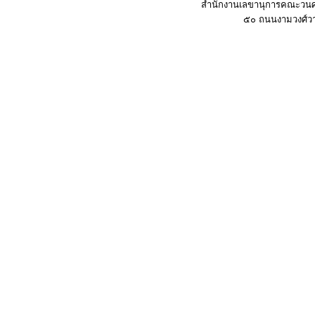
สำนักงานเลขานุการคณะวนศา
๕๐ ถนนงามวงศ์วาน